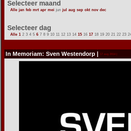
Selecteer maand
Alle
jan
feb
mrt
apr
mei
jun
jul
aug
sep
okt
nov
dec
Selecteer dag
Alle
1
2
3
4
5
6
7
8
9
10
11
12
13
14
15
16
17
18
19
20
21
22
23
2
In Memoriam: Sven Westendorp
|
17 aug 2014 |