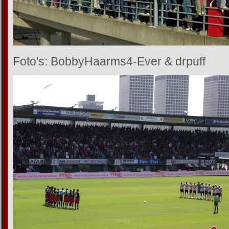
Foto's: BobbyHaarms4-Ever & drpuff