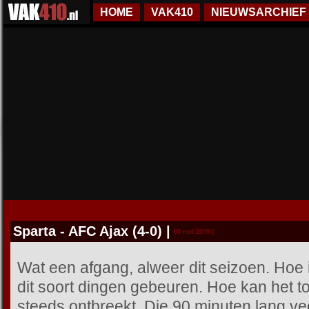
HOME
VAK410
NIEUWSARCHIEF
Sparta - AFC Ajax (4-0)
|
05 mei 2009 |
Wat een afgang, alweer dit seizoen. Hoe i
dit soort dingen gebeuren. Hoe kan het toc
steeds ontbreekt. Die 90 minuten lang vec